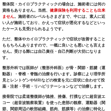
整体院・カイロプラクティックの場合は、施術者には何の
資格もありません。当然、
健康保険を利用することも出来
ません
。施術者のレベルもさまざまで、中には、素人に近
い人が施術しており、かえって症状が悪化するなどといっ
たケースも見受けられるようです。
ただ、整体やカイロプラクティックで症状が改善すること
ももちろんありますので、一概に良いとも悪いとも言えま
せん。受ける際には自己責任・自己判断が大切になりま
す。
整形外科では医師が（整形外科医）が骨・関節・筋腱（運
動器）・脊椎・脊髄の治療を行います。診察により理学所
見とレントゲンやMRIなどの検査を元に症状に合わせて投
薬・注射・手術・リハビリテーションなどで治療します。
接骨院では柔道整復師が捻挫、挫傷、打撲などに超音波エ
コー（超音波観察装置）を使った患部の観察、運動器（関
節、関節周辺の軟部組織、筋肉、筋膜等）の治療に特化し