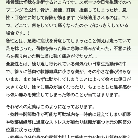
接骨院は怪我を施術するところです。スポーツや日常生活でのハ
e
n
プニングで脱臼、骨折、捻挫、打撲、挫傷してしまった所、急
a
性・亜急性に対して保険が効きます（保険適用されるのは。“い
v
つ、どこで、何をしていて痛くなったのか”がはっきりしている
i
場合です。）
g
a
急性とは、急激に症状を発症してしまったこと
例えば走っていて
t
足を捻じった。荷物を持った時に急激に痛みが走った。不意に後
i
ろを振り向いた時に首に強く痛みがでたなど…。
o
亜急性とは、繰り返し行われている何気ない日常生活動作の中
n
で、徐々に筋肉や軟部組織に小さな傷が、その小さな傷が治らな
いまま、また知らずに動かしてしまうことによって徐々に傷口が
大きくなり、徐々に痛みが強くなったり、ちょっとした違和感か
ら強い痛みを発症してしまった等のことが当てはまります。
それぞれの定義はこのようになっております。
・捻挫⇒関節動作が可能な可動域内を一時的に超えてしまい靭帯
や軟部組織等に過度なストレスが加わり組織が傷つき元の関節の
位置に戻った状態
・挫傷⇒自分自身の自家筋力以上に筋肉に力が加わり筋肉が耐え