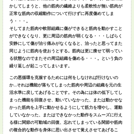
かしてしまうと、他の筋肉の繊維よりも柔軟性が無い筋肉が
正常な筋肉の収縮動作について行けずに再度傷めてしま
う・・・。
そしてまた筋肉や軟部組織に傷ができると筋肉を動かすこと
ができなくなり、更に周辺の筋肉が弱くなる・・・しばらく
安静にして傷が治り痛みがなくなると、治ったと思ってまた
同じように筋肉を使おうとする。筋肉は更に痩せて弱ってい
る状態なのでまたその周辺組織を傷める・・・。という負の
繰り返しが起こってしまいます。
この悪循環を克服するためには何をしなければ行けないの
か…それは機能が落ちてしまった筋肉や周辺の組織を元の生
活水準に戻してあげることです。その為には体の低下してし
まった機能を回復させ、動いていなかった、または動かせな
かった筋肉を上手に動かせるようにして筋力を増やし、運動
していなかった、またはできなかった動作をスムーズに行え
る様に関節の可動域の回復、忘れてしまっている関節や筋肉
の複合的な動作を身体に思い出させて覚えさせてあげるこ