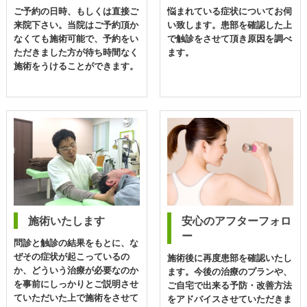
ご予約の日時、もしくは直接ご
悩まれている症状についてお伺
来院下さい。当院はご予約頂か
い致します。患部を確認した上
なくても施術可能で、予約をい
で触診をさせて頂き原因を調べ
ただきました方が待ち時間なく
ます。
施術をうけることができます。
施術いたします
安心のアフターフォロ
ー
問診と触診の結果をもとに、な
ぜその症状が起こっているの
施術後に再度患部を確認いたし
か、どういう治療が必要なのか
ます。今後の治療のプランや、
を事前にしっかりとご説明させ
ご自宅で出来る予防・改善方法
ていただいた上で施術をさせて
をアドバイスさせていただきま