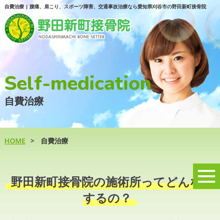
自費治療 | 腰痛、肩こり、スポーツ障害、交通事故治療なら愛知県刈谷市の野田新町接骨院
Self-medication
自費治療
HOME
自費治療
t
野田新町接骨院の施術所ってどんな事
o
するの？
g
g
l