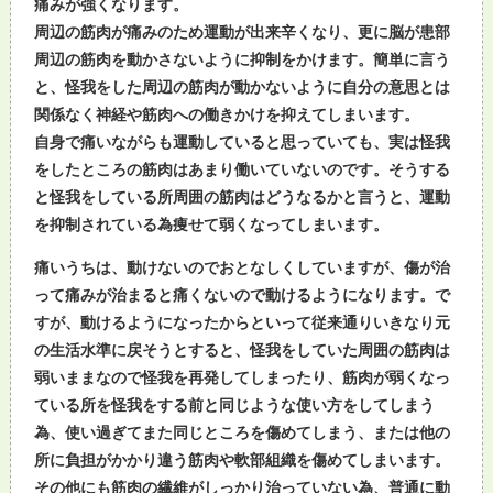
痛みが強くなります。
周辺の筋肉が痛みのため運動が出来辛くなり、更に脳が患部
周辺の筋肉を動かさないように抑制をかけます。簡単に言う
と、怪我をした周辺の筋肉が動かないように自分の意思とは
関係なく神経や筋肉への働きかけを抑えてしまいます。
自身で痛いながらも運動していると思っていても、実は怪我
をしたところの筋肉はあまり働いていないのです。そうする
と怪我をしている所周囲の筋肉はどうなるかと言うと、運動
を抑制されている為痩せて弱くなってしまいます。
痛いうちは、動けないのでおとなしくしていますが、傷が治
って痛みが治まると痛くないので動けるようになります。で
すが、動けるようになったからといって従来通りいきなり元
の生活水準に戻そうとすると、怪我をしていた周囲の筋肉は
弱いままなので怪我を再発してしまったり、筋肉が弱くなっ
ている所を怪我をする前と同じような使い方をしてしまう
為、使い過ぎてまた同じところを傷めてしまう、または他の
所に負担がかかり違う筋肉や軟部組織を傷めてしまいます。
その他にも筋肉の繊維がしっかり治っていない為、普通に動